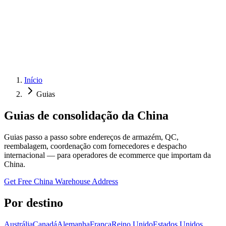
Início
Guias
Guias de consolidação da China
Guias passo a passo sobre endereços de armazém, QC,
reembalagem, coordenação com fornecedores e despacho
internacional — para operadores de ecommerce que importam da
China.
Get Free China Warehouse Address
Por destino
Austrália
Canadá
Alemanha
França
Reino Unido
Estados Unidos