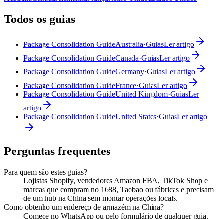
Todos os guias
Package Consolidation Guide
Australia
·
Guias
Ler artigo
Package Consolidation Guide
Canada
·
Guias
Ler artigo
Package Consolidation Guide
Germany
·
Guias
Ler artigo
Package Consolidation Guide
France
·
Guias
Ler artigo
Package Consolidation Guide
United Kingdom
·
Guias
Ler
artigo
Package Consolidation Guide
United States
·
Guias
Ler artigo
Perguntas frequentes
Para quem são estes guias?
Lojistas Shopify, vendedores Amazon FBA, TikTok Shop e
marcas que compram no 1688, Taobao ou fábricas e precisam
de um hub na China sem montar operações locais.
Como obtenho um endereço de armazém na China?
Comece no WhatsApp ou pelo formulário de qualquer guia.