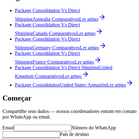
Package Consolidation Vs Direct
Shipping
Australia
·
Comparativos
Ler artigo
Package Consolidation Vs Direct
Shipping
Canada
·
Comparativos
Ler artigo
Package Consolidation Vs Direct
Shipping
Germany
·
Comparativos
Ler artigo
Package Consolidation Vs Direct
Shipping
France
·
Comparativos
Ler artigo
Package Consolidation Vs Direct Shipping
United
Kingdom
·
Comparativos
Ler artigo
Package Consolidation
United States
·
Armazém
Ler artigo
Começar
Compartilhe seus dados — nossos coordenadores entram em contato
por WhatsApp ou email.
Email
Número do WhatsApp
País de destino