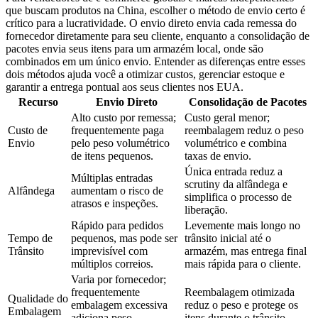
que buscam produtos na China, escolher o método de envio certo é
crítico para a lucratividade. O envio direto envia cada remessa do
fornecedor diretamente para seu cliente, enquanto a consolidação de
pacotes envia seus itens para um armazém local, onde são
combinados em um único envio. Entender as diferenças entre esses
dois métodos ajuda você a otimizar custos, gerenciar estoque e
garantir a entrega pontual aos seus clientes nos EUA.
Recurso
Envio Direto
Consolidação de Pacotes
Alto custo por remessa;
Custo geral menor;
Custo de
frequentemente paga
reembalagem reduz o peso
Envio
pelo peso volumétrico
volumétrico e combina
de itens pequenos.
taxas de envio.
Única entrada reduz a
Múltiplas entradas
scrutiny da alfândega e
Alfândega
aumentam o risco de
simplifica o processo de
atrasos e inspeções.
liberação.
Rápido para pedidos
Levemente mais longo no
Tempo de
pequenos, mas pode ser
trânsito inicial até o
Trânsito
imprevisível com
armazém, mas entrega final
múltiplos correios.
mais rápida para o cliente.
Varia por fornecedor;
frequentemente
Reembalagem otimizada
Qualidade do
embalagem excessiva
reduz o peso e protege os
Embalagem
adiciona peso
itens durante o trânsito.