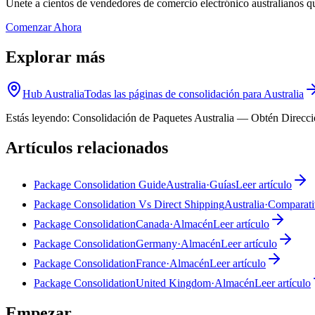
Únete a cientos de vendedores de comercio electrónico australianos 
Comenzar Ahora
Explorar más
Hub Australia
Todas las páginas de consolidación para Australia
Estás leyendo:
Consolidación de Paquetes Australia — Obtén Direcci
Artículos relacionados
Package Consolidation Guide
Australia
·
Guías
Leer artículo
Package Consolidation Vs Direct Shipping
Australia
·
Comparati
Package Consolidation
Canada
·
Almacén
Leer artículo
Package Consolidation
Germany
·
Almacén
Leer artículo
Package Consolidation
France
·
Almacén
Leer artículo
Package Consolidation
United Kingdom
·
Almacén
Leer artículo
Empezar