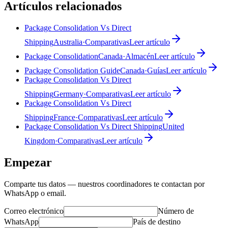
Artículos relacionados
Package Consolidation Vs Direct
Shipping
Australia
·
Comparativas
Leer artículo
Package Consolidation
Canada
·
Almacén
Leer artículo
Package Consolidation Guide
Canada
·
Guías
Leer artículo
Package Consolidation Vs Direct
Shipping
Germany
·
Comparativas
Leer artículo
Package Consolidation Vs Direct
Shipping
France
·
Comparativas
Leer artículo
Package Consolidation Vs Direct Shipping
United
Kingdom
·
Comparativas
Leer artículo
Empezar
Comparte tus datos — nuestros coordinadores te contactan por
WhatsApp o email.
Correo electrónico
Número de
WhatsApp
País de destino