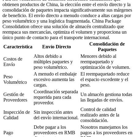
obtienen productos de China, la elección entre el envío directo y la
consolidación de paquetes impacta significativamente sus márgenes
de beneficio. El envío directo a menudo conduce a altas cargas por
peso volumétrico y una logística fragmentada. China Package
Consolidation ofrece una solución de almacén centralizado que
reempaca sus mercancías, optimiza el volumen y proporciona un
único punto de contacto para el transporte internacional.
Consolidación de
Característica
Envío Directo
Paquetes
Altos debido a
Menores debido al
Costos de
múltiples paquetes y
reempaquetado y
Envío
peso volumétrico.
optimización de volumen.
A menudo el embalaje
El reempaquetado reduce
Peso
excesivo aumenta las
el espacio excedente y el
Volumétrico
cargas.
peso.
Coordinación separada
Gestión de
Un almacén gestiona todas
requerida para cada
Proveedores
las llegadas de envíos.
proveedor.
Control de calidad
Inspección de
Sin inspección antes
realizado antes de la
Calidad
del envío internacional.
consolidación.
Debe pagar a los
Nosotros manejamos los
Pago
proveedores en RMB
pagos a los proveedores en